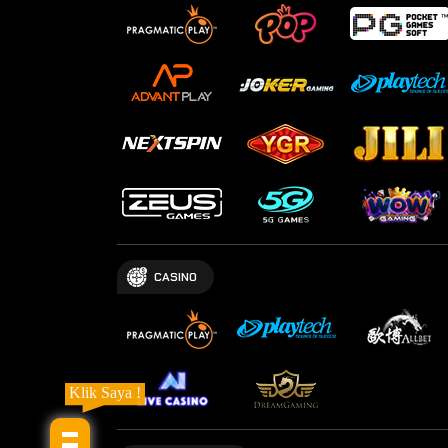
memulai bermain. Dan withdraw atau penari
hanya minimal saja dan untuk maksimalnya 
MPO700: Promo Judi
Promo Judi Online
ataupun juga bisa diseb
yang ditawarkan pun sangat gampang untu
bonus perdana new member, extra bonus 2
dengan memberikan kode referral anda, an
untuk dipenuhi jika satu syarat tidak terp
MPO700: Keamanan Pa
CASINO
Terbesar MPO700
Beberapa pihak mungkin berhasil mengeco
judi online tetapi malah data milik membe
data dan privasi yang aman. Karena setia
Klik Saya !
dimasukkan akan langsung terenkripsi dengan
untuk khawatir jika data yang sudah didaft