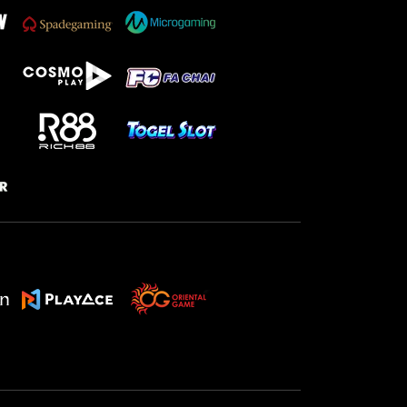
bisa menarik saldo. Yang pastinya ini
 Permainan
angat banyak sekali. Dan semua bonus
uhi. Mulai dari bonus new member 100%,
hasil mengajak teman anda bergabung
juga, meskipun syarat ketentuan gampang
 Judi Online
endaftaran. Dengan iming-iming bermain
MPO700 anda akan dijamin dengan keamanan
 Online
MPO700, maka setiap data yang
T terkuat di bumi ini. Jadi tidak perlu
 Daftarkan diri anda dan ajak teman serta