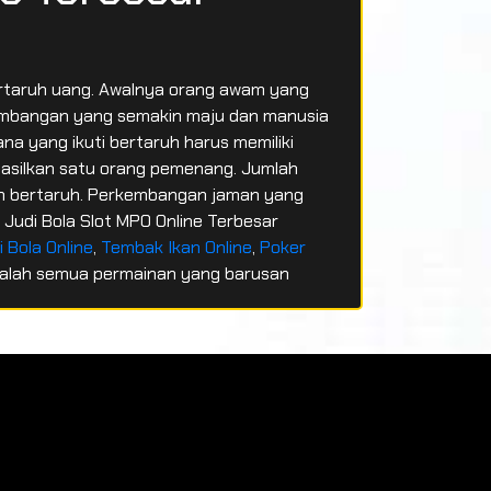
ertaruh uang. Awalnya orang awam yang
kembangan yang semakin maju dan manusia
na yang ikuti bertaruh harus memiliki
ghasilkan satu orang pemenang. Jumlah
lum bertaruh. Perkembangan jaman yang
udi Bola Slot MPO Online Terbesar
i Bola Online
,
Tembak Ikan Online
,
Poker
adalah semua permainan yang barusan
ermain bersama MPO700.
an Mudah
nline
Yang Lengkap dan Mudah seperti
na, ovo, gopay, linkaja, doku, jenius dan
ginkan member. Dan yang perlu diketahui
sudah bisa bergabung jadi member dan