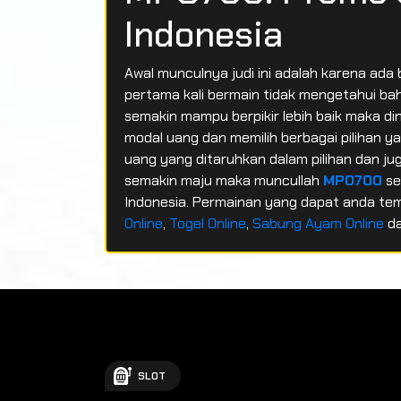
Indonesia
Awal munculnya judi ini adalah karena a
pertama kali bermain tidak mengetahui b
semakin mampu berpikir lebih baik maka di
modal uang dan memilih berbagai pilihan y
uang yang ditaruhkan dalam pilihan dan j
semakin maju maka muncullah
MPO700
se
Indonesia. Permainan yang dapat anda temu
Online
,
Togel Online
,
Sabung Ayam Online
da
disebutkan bisa dimainkan hanya dengan s
MPO700: Pembayaran
Jangan ragu untuk bergabung bersama MPO
deposit via bank lokal ternama indonesia, de
masih banyak lagi. Tentunya ini untuk m
SLOT
lagi sangat murah sekali untuk melakukan